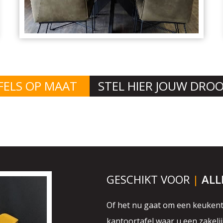
AFELS OP MAAT
STEL HIER JOUW DRO
GESCHIKT VOOR
|
ALL
Of het nu gaat om een keukent
kantoortafel waar u een zakelij