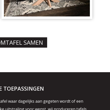
OMTAFEL SAMEN
E TOEPASSINGEN
afel waar dagelijks aan gegeten wordt of een
ke uitstraling voor wenst, wij produceren tafels